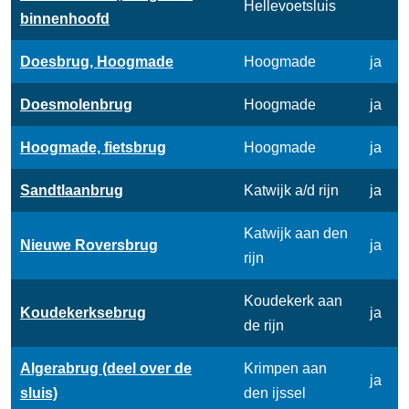
Hellevoetsluis
binnenhoofd
Doesbrug, Hoogmade
Hoogmade
ja
Doesmolenbrug
Hoogmade
ja
Hoogmade, fietsbrug
Hoogmade
ja
Sandtlaanbrug
Katwijk a/d rijn
ja
Katwijk aan den
Nieuwe Roversbrug
ja
rijn
Koudekerk aan
Koudekerksebrug
ja
de rijn
Algerabrug (deel over de
Krimpen aan
ja
sluis)
den ijssel