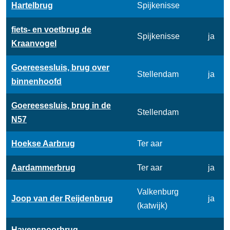
Hartelbrug
Spijkenisse
fiets- en voetbrug de
Spijkenisse
ja
Kraanvogel
Goereesesluis, brug over
Stellendam
ja
binnenhoofd
Goereesesluis, brug in de
Stellendam
N57
Hoekse Aarbrug
Ter aar
Aardammerbrug
Ter aar
ja
Valkenburg
Joop van der Reijdenbrug
ja
(katwijk)
Havenspoorbrug