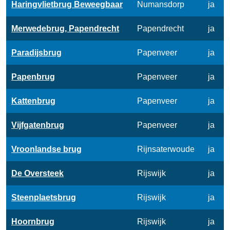
Haringvlietbrug Beweegbaar
Numansdorp
ja
Merwedebrug, Papendrecht
Papendrecht
ja
Paradijsbrug
Papenveer
ja
Papenbrug
Papenveer
ja
Kattenbrug
Papenveer
ja
Vijfgatenbrug
Papenveer
ja
Vroonlandse brug
Rijnsaterwoude
ja
De Oversteek
Rijswijk
ja
Steenplaetsbrug
Rijswijk
ja
Hoornbrug
Rijswijk
ja