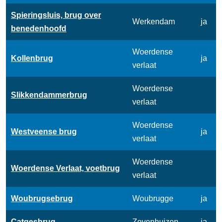
Spieringsluis, brug over
Werkendam
ja
benedenhoofd
Woerdense
Kollenbrug
ja
verlaat
Woerdense
Slikkendammerbrug
verlaat
Woerdense
Westveense brug
ja
verlaat
Woerdense
Woerdense Verlaat, voetbrug
verlaat
Woubrugsebrug
Woubrugge
ja
Catgesbrug
Zevenhuizen
ja