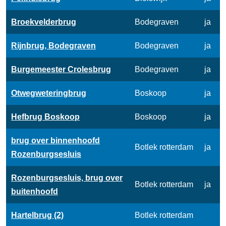
Broekvelderbrug
Bodegraven
ja
Rijnbrug, Bodegraven
Bodegraven
ja
Burgemeester Crolesbrug
Bodegraven
ja
Otwegweteringbrug
Boskoop
ja
Hefbrug Boskoop
Boskoop
ja
brug over binnenhoofd
Botlek rotterdam
ja
Rozenburgsesluis
Rozenburgsesluis, brug over
Botlek rotterdam
ja
buitenhoofd
Hartelbrug (2)
Botlek rotterdam