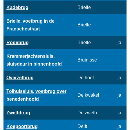
Kadebrug
Brielle
Brielle, voetbrug in de
Brielle
Franschestraat
Rodebrug
Brielle
ja
Krammerjachtensluis,
Bruinisse
sluisdeur in binnenhoofd
Overzetbrug
De hoef
ja
Tolhuissluis, voetbrug over
De kwakel
ja
benedenhoofd
Zwethbrug
De zweth
ja
Koepoortbrug
Delft
ja