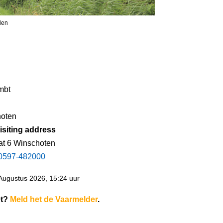
len
mbt
oten
isiting address
at 6 Winschoten
0597-482000
Augustus 2026, 15:24 uur
et?
Meld het de Vaarmelder
.