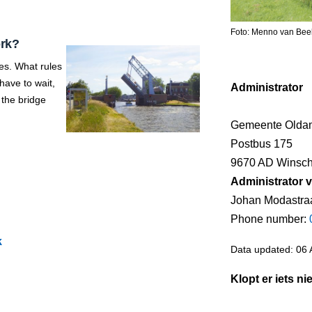
Foto: Menno van Bee
ork?
es. What rules
ave to wait,
Administrator
 the bridge
Gemeente Olda
Postbus 175
9670 AD Winsch
Administrator v
Johan Modastra
Phone number:
k
Data updated: 06 
Klopt er iets ni