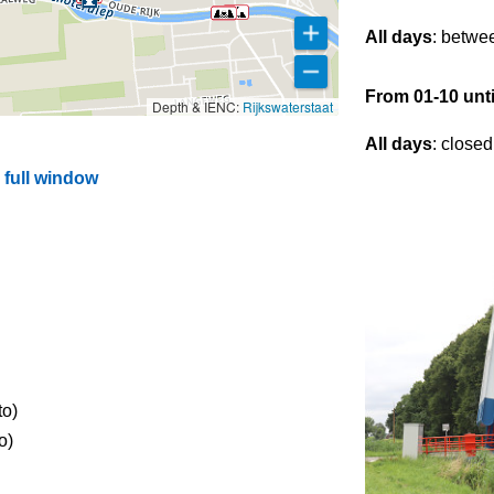
All days
: betwe
From 01-10 unti
Depth & IENC:
Rijkswaterstaat
All days
: closed
full window
to)
o)