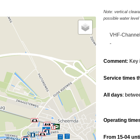
Note: vertical clea
possible water leve
VHF-Channe
-
Comment:
Key 
Service times t
All days
: betwe
Operating times
From 15-04 unti