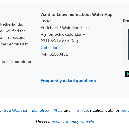
Want to know more about Water Map
Do
Live?
 Netherlands,
Surfcheck / Waterkaart Live
u will find the
Rijn en Schiekade 115 F
al professional,
2311 AS Leiden (NL)
ther enthusiast.
Get in touch
Kvk: 61380431
to collaborate or
!
Frequently asked questions
e
,
Sea Weather
,
Tidal Stream Atlas
and
The Tide
: nautical data for
more
This is a
privacy-friendly website