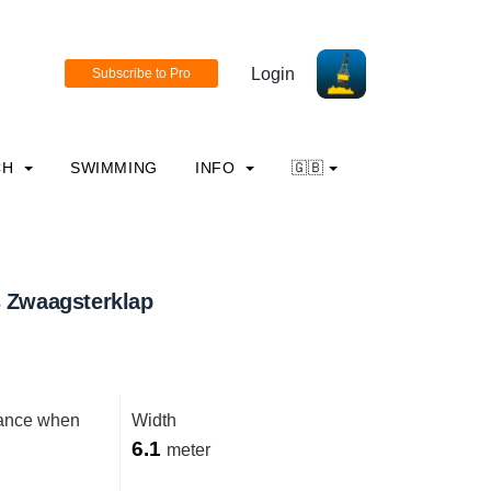
Login
CH
SWIMMING
INFO
🇬🇧
s Zwaagsterklap
rance when
Width
6.1
meter