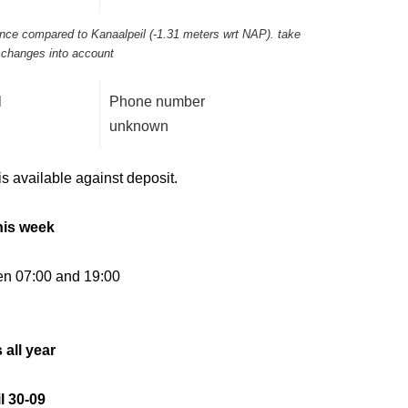
rance compared to Kanaalpeil (-1.31 meters wrt NAP). take
l changes into account
l
Phone number
unknown
is available against deposit.
his week
en 07:00 and 19:00
 all year
l 30-09