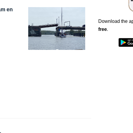
am en
Download the ap
free
.