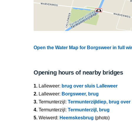
Open the Water Map for Borgsweer in full w
Opening hours of nearby bridges
1.
Lalleweer:
brug over sluis Lalleweer
2.
Lalleweer:
Borgsweer, brug
3.
Termunterzijl:
Termunterzijldiep, brug ove
4.
Termunterzijl:
Termunterzijl, brug
5.
Weiwerd:
Heemskesbrug
(photo)