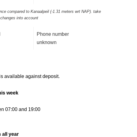
rance compared to Kanaalpeil (-1.31 meters wrt NAP). take
l changes into account
l
Phone number
unknown
is available against deposit.
his week
en 07:00 and 19:00
 all year