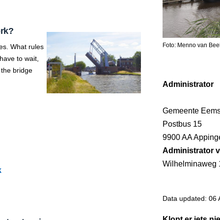
ork?
Foto: Menno van Bee
es. What rules
ave to wait,
 the bridge
Administrator
Gemeente Eems
Postbus 15
9900 AA Appin
Administrator v
Wilhelminaweg
k
Data updated: 06 
Klopt er iets ni