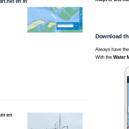
t.net en in
Download th
Always have the 
With the
Water 
am en