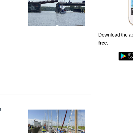
Download the ap
free
.
n