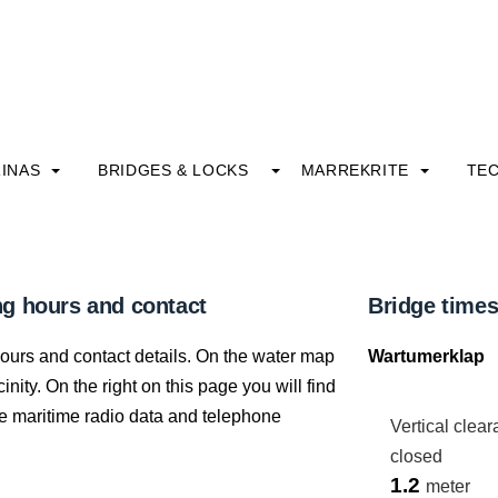
INAS
BRIDGES & LOCKS
MARREKRITE
TE
g hours and contact
Bridge time
hours and contact details. On the water map
Wartumerklap
nity. On the right on this page you will find
 the maritime radio data and telephone
Vertical clea
closed
1.2
meter