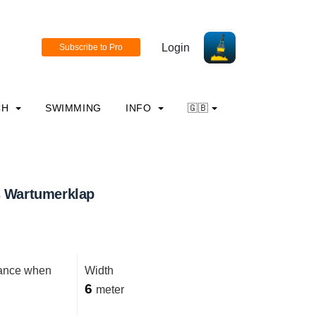
Login
CH
SWIMMING
INFO
🇬🇧
s Wartumerklap
rance when
Width
6
meter