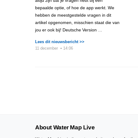
altijd zijn dat je vragen hebt bij een
bepaalde optie, of hoe de app werkt. We
hebben de meestgestelde vragen in dit
artikel opgenomen, misschien staat die van
jou er ook bij! Deutsche Version …
Lees dit nieuwsbericht >>
11 december
•
14:06
About Water Map Live