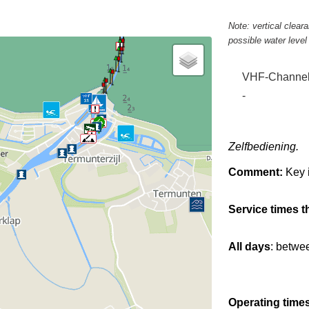
Note: vertical clea
possible water leve
VHF-Channe
-
Zelfbediening.
Comment:
Key 
Service times t
All days
: betwe
Operating times