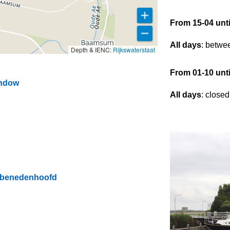
From 15-04 unti
All days
: betwe
Depth & IENC:
Rijkswaterstaat
From 01-10 unti
indow
All days
: closed
r benedenhoofd