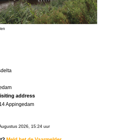
len
delta
gedam
isiting address
 14 Appingedam
Augustus 2026, 15:24 uur
et?
Meld het de Vaarmelder
.