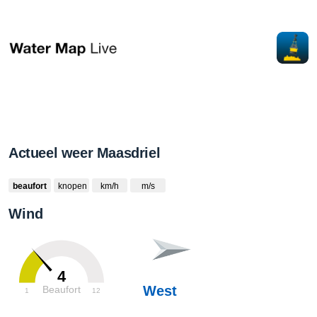
Actueel weer Maasdriel
beaufort
knopen
km/h
m/s
Wind
4
West
Beaufort
1
12