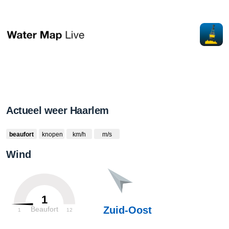
Actueel weer Haarlem
beaufort
knopen
km/h
m/s
Wind
1
Zuid-Oost
Beaufort
1
12