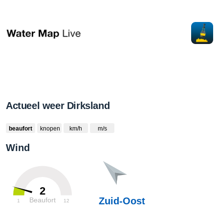
Actueel weer Dirksland
beaufort
knopen
km/h
m/s
Wind
2
Zuid-Oost
Beaufort
1
12