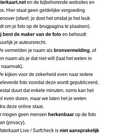
terkaart.net
en de bijbehorende websites en
s. Hier staat geen geldelijke vergoeding
enover (ofwel: je doet het omdat je het leuk
dt om je foto op de brugpagina te plaatsen).
ij bent de maker van de foto
en behoudt
uurlijk je auteursrecht.
We vermelden je naam als
bronvermelding
, of
n naam als je dat niet wilt (laat het weten in
t naamvak).
e kijken voor de zekerheid even naar iedere
eleverde foto voordat deze wordt gepubliceerd,
stal duurt dat enkele minuten, soms kan het
l even duren, maar we laten het je weten
ra deze online staat.
Er mogen geen mensen
herkenbaar
op de foto
an (privacy).
aterkaart Live / Surfcheck is
niet aansprakelijk