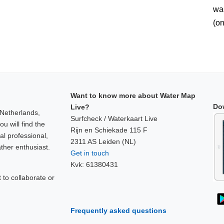
wan
(on
Want to know more about Water Map
Do
Live?
 Netherlands,
Surfcheck / Waterkaart Live
u will find the
Rijn en Schiekade 115 F
al professional,
2311 AS Leiden (NL)
ther enthusiast.
Get in touch
Kvk: 61380431
to collaborate or
!
Frequently asked questions