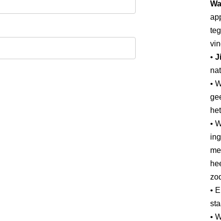
Wa
app
teg
vin
•
J
nat
• 
gee
he
• W
ing
mee
hee
zod
• 
sta
• W