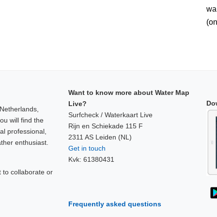
wan
(on
Want to know more about Water Map
Do
Live?
 Netherlands,
Surfcheck / Waterkaart Live
u will find the
Rijn en Schiekade 115 F
al professional,
2311 AS Leiden (NL)
ther enthusiast.
Get in touch
Kvk: 61380431
to collaborate or
!
Frequently asked questions