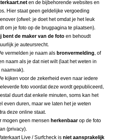
terkaart.net
en de bijbehorende websites en
s. Hier staat geen geldelijke vergoeding
enover (ofwel: je doet het omdat je het leuk
dt om je foto op de brugpagina te plaatsen).
ij bent de maker van de foto
en behoudt
uurlijk je auteursrecht.
We vermelden je naam als
bronvermelding
, of
n naam als je dat niet wilt (laat het weten in
t naamvak).
e kijken voor de zekerheid even naar iedere
eleverde foto voordat deze wordt gepubliceerd,
stal duurt dat enkele minuten, soms kan het
l even duren, maar we laten het je weten
ra deze online staat.
Er mogen geen mensen
herkenbaar
op de foto
an (privacy).
aterkaart Live / Surfcheck is
niet aansprakelijk