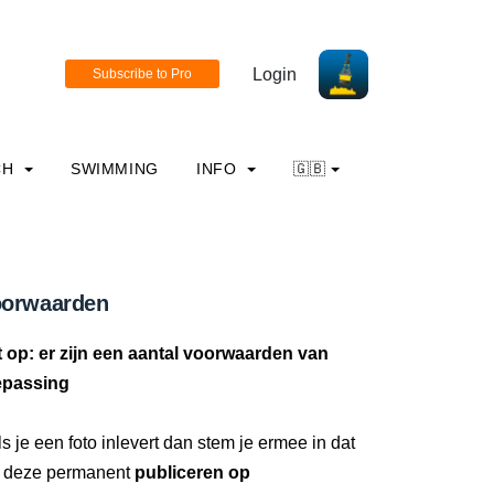
Login
CH
SWIMMING
INFO
🇬🇧
orwaarden
t op: er zijn een aantal voorwaarden van
epassing
ls je een foto inlevert dan stem je ermee in dat
 deze permanent
publiceren op