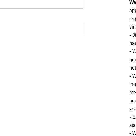
Wa
app
teg
vin
•
J
nat
• 
gee
he
• W
ing
mee
hee
zod
• 
sta
• W