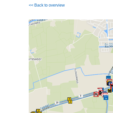
<< Back to overview
19
8
18
9