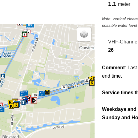
1.1
meter
Note: vertical clea
possible water leve
VHF-Channe
26
Comment:
Last 
end time.
21
6
Service times t
20
7
Weekdays and 
Sunday and Ho