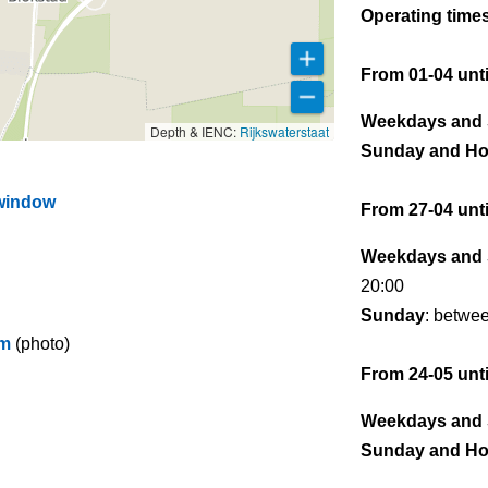
Operating times
From 01-04 unti
Weekdays and 
Depth & IENC:
Rijkswaterstaat
Sunday and Ho
 window
From 27-04 unti
Weekdays and 
20:00
Sunday
: betwe
am
(photo)
From 24-05 unti
Weekdays and 
Sunday and Ho