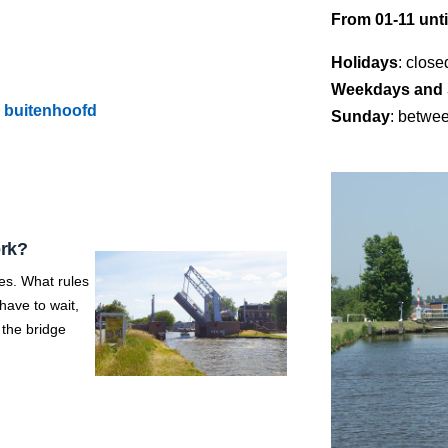
From 01-11 unti
Holidays
: close
Weekdays and 
r buitenhoofd
Sunday
: betwe
ork?
es. What rules
ave to wait,
 the bridge