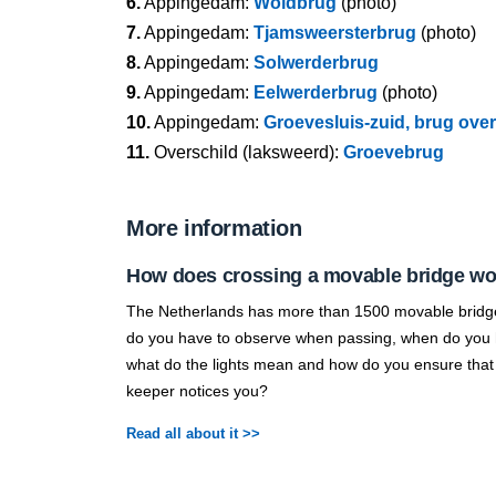
6.
Appingedam:
Woldbrug
(photo)
7.
Appingedam:
Tjamsweersterbrug
(photo)
8.
Appingedam:
Solwerderbrug
9.
Appingedam:
Eelwerderbrug
(photo)
10.
Appingedam:
Groevesluis-zuid, brug ove
11.
Overschild (laksweerd):
Groevebrug
More information
How does crossing a movable bridge w
The Netherlands has more than 1500 movable bridg
do you have to observe when passing, when do you h
what do the lights mean and how do you ensure that
keeper notices you?
Read all about it >>