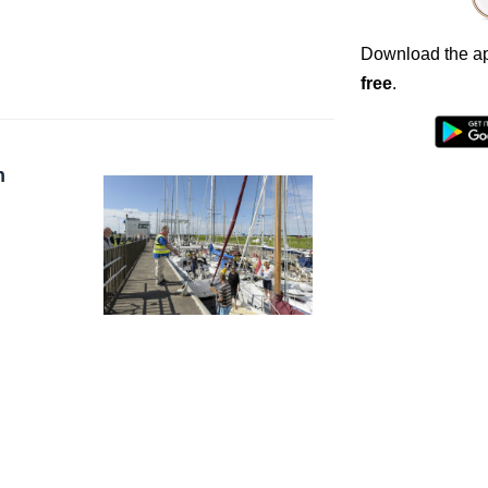
Download the ap
free
.
n