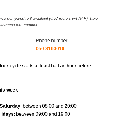
rance compared to Kanaalpeil (0.62 meters wrt NAP). take
l changes into account
l
Phone number
050-3164010
lock cycle starts at least half an hour before
his week
Saturday
: between 08:00 and 20:00
lidays
: between 09:00 and 19:00