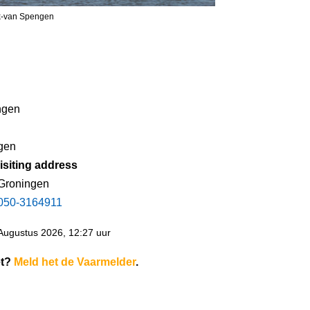
jk-van Spengen
ngen
gen
isiting address
 Groningen
050-3164911
Augustus 2026, 12:27 uur
et?
Meld het de Vaarmelder
.