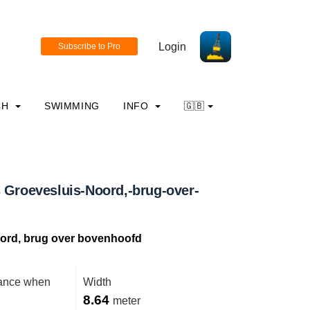
Login
CH
SWIMMING
INFO
🇬🇧
 Groevesluis-Noord,-brug-over-
ord, brug over bovenhoofd
rance when
Width
8.64
meter