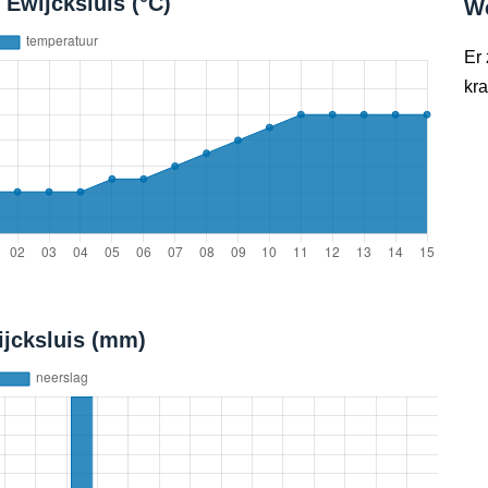
Ewijcksluis (°C)
W
Er
kra
ijcksluis (mm)