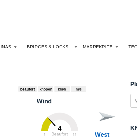
INAS
BRIDGES & LOCKS
MARREKRITE
TE
Pl
beaufort
knopen
km/h
m/s
Wind
KN
4
West
Beaufort
1
12