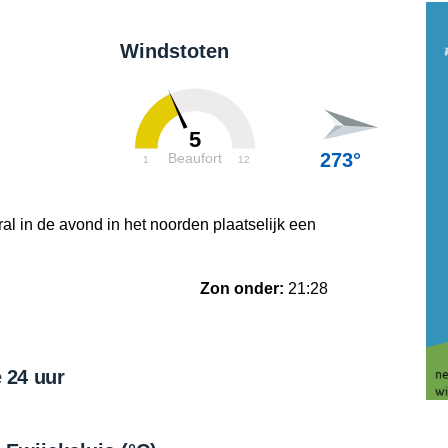
Windstoten
5
273°
Beaufort
1
12
al in de avond in het noorden plaatselijk een
Zon onder:
21:28
 24 uur