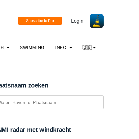
Login
CH
SWIMMING
INFO
🇬🇧
aatsnaam zoeken
MI radar met windkracht