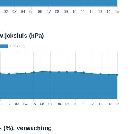
ijcksluis (hPa)
s (%), verwachting