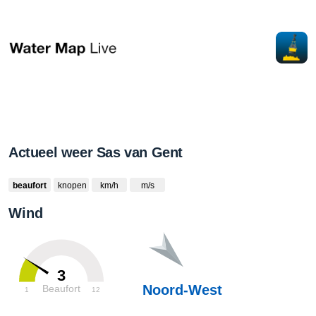
Actueel weer Sas van Gent
beaufort
knopen
km/h
m/s
Wind
3
Noord-West
Beaufort
1
12