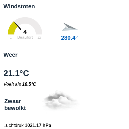
Windstoten
4
280.4°
Beaufort
1
12
Weer
21.1°C
Voelt als
18.5°C
Zwaar
bewolkt
Luchtdruk
1021.17 hPa